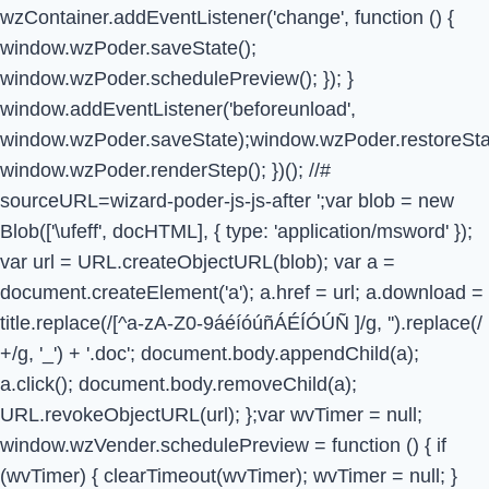
wzContainer.addEventListener('change', function () {
window.wzPoder.saveState();
window.wzPoder.schedulePreview(); }); }
window.addEventListener('beforeunload',
window.wzPoder.saveState);window.wzPoder.restoreStat
window.wzPoder.renderStep(); })(); //#
sourceURL=wizard-poder-js-js-after
';var blob = new
Blob(['\ufeff', docHTML], { type: 'application/msword' });
var url = URL.createObjectURL(blob); var a =
document.createElement('a'); a.href = url; a.download =
title.replace(/[^a-zA-Z0-9áéíóúñÁÉÍÓÚÑ ]/g, '').replace(/
+/g, '_') + '.doc'; document.body.appendChild(a);
a.click(); document.body.removeChild(a);
URL.revokeObjectURL(url); };var wvTimer = null;
window.wzVender.schedulePreview = function () { if
(wvTimer) { clearTimeout(wvTimer); wvTimer = null; }