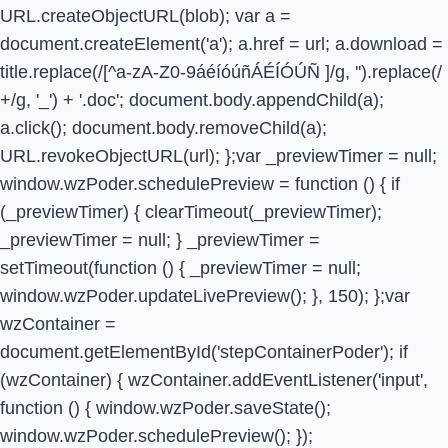
URL.createObjectURL(blob); var a =
document.createElement('a'); a.href = url; a.download =
title.replace(/[^a-zA-Z0-9áéíóúñÁÉÍÓÚÑ ]/g, '').replace(/
+/g, '_') + '.doc'; document.body.appendChild(a);
a.click(); document.body.removeChild(a);
URL.revokeObjectURL(url); };var _previewTimer = null;
window.wzPoder.schedulePreview = function () { if
(_previewTimer) { clearTimeout(_previewTimer);
_previewTimer = null; } _previewTimer =
setTimeout(function () { _previewTimer = null;
window.wzPoder.updateLivePreview(); }, 150); };var
wzContainer =
document.getElementById('stepContainerPoder'); if
(wzContainer) { wzContainer.addEventListener('input',
function () { window.wzPoder.saveState();
window.wzPoder.schedulePreview(); });