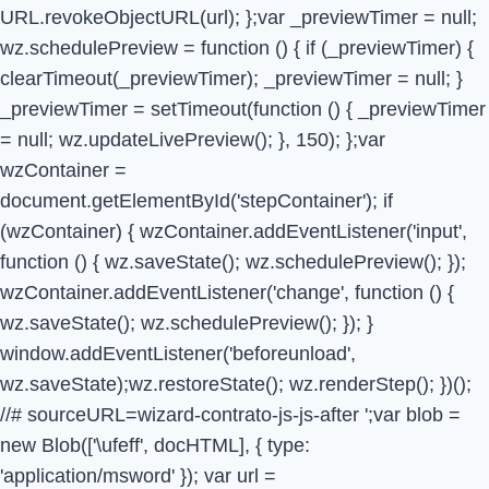
URL.revokeObjectURL(url); };var _previewTimer = null;
wz.schedulePreview = function () { if (_previewTimer) {
clearTimeout(_previewTimer); _previewTimer = null; }
_previewTimer = setTimeout(function () { _previewTimer
= null; wz.updateLivePreview(); }, 150); };var
wzContainer =
document.getElementById('stepContainer'); if
(wzContainer) { wzContainer.addEventListener('input',
function () { wz.saveState(); wz.schedulePreview(); });
wzContainer.addEventListener('change', function () {
wz.saveState(); wz.schedulePreview(); }); }
window.addEventListener('beforeunload',
wz.saveState);wz.restoreState(); wz.renderStep(); })();
//# sourceURL=wizard-contrato-js-js-after
';var blob =
new Blob(['\ufeff', docHTML], { type:
'application/msword' }); var url =