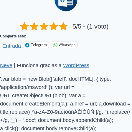
5/5 - (1 voto)
Comparte esto:
Telegram
WhatsApp
Entrada
Neve
| Funciona gracias a
WordPress
';var blob = new Blob(['\ufeff', docHTML], { type:
'application/msword' }); var url =
URL.createObjectURL(blob); var a =
document.createElement('a'); a.href = url; a.download =
title.replace(/[^a-zA-Z0-9áéíóúñÁÉÍÓÚÑ ]/g, '').replace(/
+/g, '_') + '.doc'; document.body.appendChild(a);
a.click(); document.body.removeChild(a);