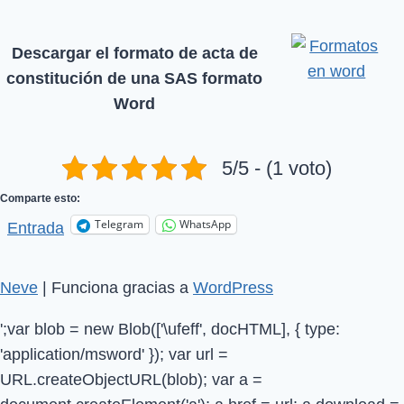
Descargar el formato de acta de
constitución de una SAS formato
Word
5/5 - (1 voto)
Comparte esto:
Telegram
WhatsApp
Entrada
Neve
| Funciona gracias a
WordPress
';var blob = new Blob(['\ufeff', docHTML], { type:
'application/msword' }); var url =
URL.createObjectURL(blob); var a =