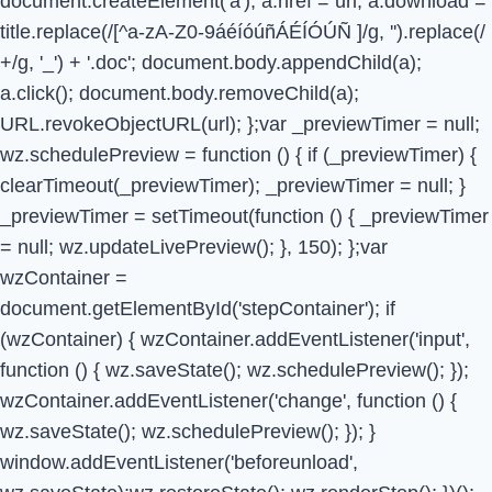
document.createElement('a'); a.href = url; a.download =
title.replace(/[^a-zA-Z0-9áéíóúñÁÉÍÓÚÑ ]/g, '').replace(/
+/g, '_') + '.doc'; document.body.appendChild(a);
a.click(); document.body.removeChild(a);
URL.revokeObjectURL(url); };var _previewTimer = null;
wz.schedulePreview = function () { if (_previewTimer) {
clearTimeout(_previewTimer); _previewTimer = null; }
_previewTimer = setTimeout(function () { _previewTimer
= null; wz.updateLivePreview(); }, 150); };var
wzContainer =
document.getElementById('stepContainer'); if
(wzContainer) { wzContainer.addEventListener('input',
function () { wz.saveState(); wz.schedulePreview(); });
wzContainer.addEventListener('change', function () {
wz.saveState(); wz.schedulePreview(); }); }
window.addEventListener('beforeunload',