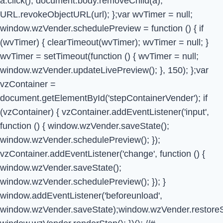
a.click(); document.body.removeChild(a);
URL.revokeObjectURL(url); };var wvTimer = null;
window.wzVender.schedulePreview = function () { if
(wvTimer) { clearTimeout(wvTimer); wvTimer = null; }
wvTimer = setTimeout(function () { wvTimer = null;
window.wzVender.updateLivePreview(); }, 150); };var
vzContainer =
document.getElementById('stepContainerVender'); if
(vzContainer) { vzContainer.addEventListener('input',
function () { window.wzVender.saveState();
window.wzVender.schedulePreview(); });
vzContainer.addEventListener('change', function () {
window.wzVender.saveState();
window.wzVender.schedulePreview(); }); }
window.addEventListener('beforeunload',
window.wzVender.saveState);window.wzVender.restoreS