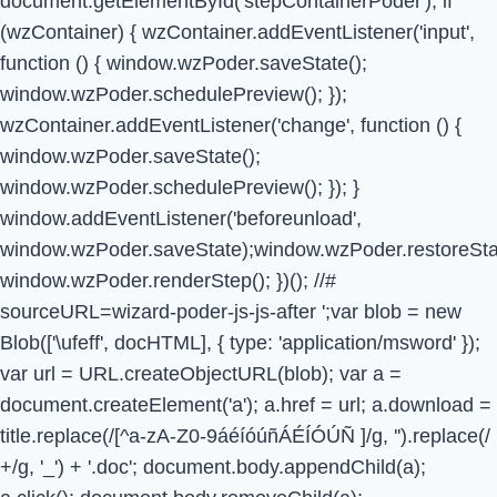
document.getElementById('stepContainerPoder'); if
(wzContainer) { wzContainer.addEventListener('input',
function () { window.wzPoder.saveState();
window.wzPoder.schedulePreview(); });
wzContainer.addEventListener('change', function () {
window.wzPoder.saveState();
window.wzPoder.schedulePreview(); }); }
window.addEventListener('beforeunload',
window.wzPoder.saveState);window.wzPoder.restoreStat
window.wzPoder.renderStep(); })(); //#
sourceURL=wizard-poder-js-js-after
';var blob = new
Blob(['\ufeff', docHTML], { type: 'application/msword' });
var url = URL.createObjectURL(blob); var a =
document.createElement('a'); a.href = url; a.download =
title.replace(/[^a-zA-Z0-9áéíóúñÁÉÍÓÚÑ ]/g, '').replace(/
+/g, '_') + '.doc'; document.body.appendChild(a);