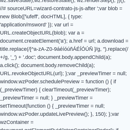
wz.saveState);wz.restoreState(); wz.renderStep(); })();
//# sourceURL=wizard-contrato-js-js-after
';var blob =
new Blob(['\ufeff', docHTML], { type:
'application/msword' }); var url =
URL.createObjectURL(blob); var a =
document.createElement('a'); a.href = url; a.download =
title.replace(/[^a-zA-Z0-9áéíóúñÁÉÍÓÚÑ ]/g, '').replace(/
+/g, '_') + '.doc'; document.body.appendChild(a);
a.click(); document.body.removeChild(a);
URL.revokeObjectURL(url); };var _previewTimer = null;
window.wzPoder.schedulePreview = function () { if
(_previewTimer) { clearTimeout(_previewTimer);
_previewTimer = null; } _previewTimer =
setTimeout(function () { _previewTimer = null;
window.wzPoder.updateLivePreview(); }, 150); };var
wzContainer =