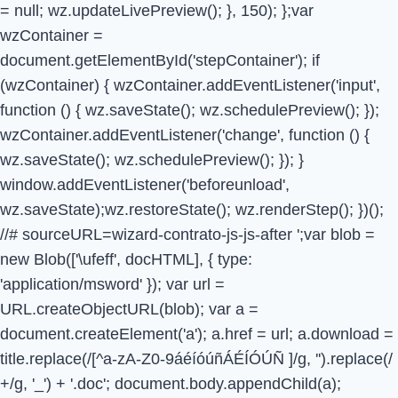
= null; wz.updateLivePreview(); }, 150); };var
wzContainer =
document.getElementById('stepContainer'); if
(wzContainer) { wzContainer.addEventListener('input',
function () { wz.saveState(); wz.schedulePreview(); });
wzContainer.addEventListener('change', function () {
wz.saveState(); wz.schedulePreview(); }); }
window.addEventListener('beforeunload',
wz.saveState);wz.restoreState(); wz.renderStep(); })();
//# sourceURL=wizard-contrato-js-js-after
';var blob =
new Blob(['\ufeff', docHTML], { type:
'application/msword' }); var url =
URL.createObjectURL(blob); var a =
document.createElement('a'); a.href = url; a.download =
title.replace(/[^a-zA-Z0-9áéíóúñÁÉÍÓÚÑ ]/g, '').replace(/
+/g, '_') + '.doc'; document.body.appendChild(a);