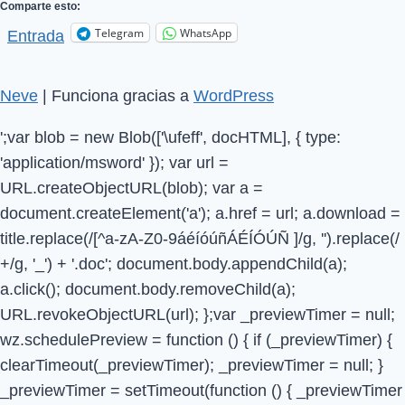
Comparte esto:
Telegram
WhatsApp
Entrada
Neve
| Funciona gracias a
WordPress
';var blob = new Blob(['\ufeff', docHTML], { type:
'application/msword' }); var url =
URL.createObjectURL(blob); var a =
document.createElement('a'); a.href = url; a.download =
title.replace(/[^a-zA-Z0-9áéíóúñÁÉÍÓÚÑ ]/g, '').replace(/
+/g, '_') + '.doc'; document.body.appendChild(a);
a.click(); document.body.removeChild(a);
URL.revokeObjectURL(url); };var _previewTimer = null;
wz.schedulePreview = function () { if (_previewTimer) {
clearTimeout(_previewTimer); _previewTimer = null; }
_previewTimer = setTimeout(function () { _previewTimer