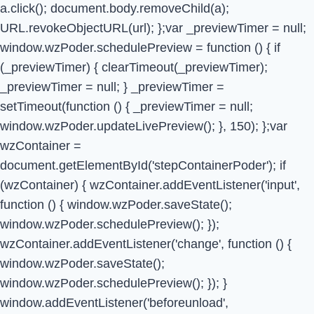
a.click(); document.body.removeChild(a);
URL.revokeObjectURL(url); };var _previewTimer = null;
window.wzPoder.schedulePreview = function () { if
(_previewTimer) { clearTimeout(_previewTimer);
_previewTimer = null; } _previewTimer =
setTimeout(function () { _previewTimer = null;
window.wzPoder.updateLivePreview(); }, 150); };var
wzContainer =
document.getElementById('stepContainerPoder'); if
(wzContainer) { wzContainer.addEventListener('input',
function () { window.wzPoder.saveState();
window.wzPoder.schedulePreview(); });
wzContainer.addEventListener('change', function () {
window.wzPoder.saveState();
window.wzPoder.schedulePreview(); }); }
window.addEventListener('beforeunload',