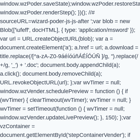
window.wzPoder.saveState);window.wzPoder.restoreStat
window.wzPoder.renderStep(); })(); //#
sourceURL=wizard-poder-js-js-after
';var blob = new
Blob(['\ufeff', docHTML], { type: 'application/msword' });
var url = URL.createObjectURL(blob); var a =
document.createElement('a'); a.href = url; a.download =
title.replace(/[^a-zA-Z0-9áéíóúñÁÉÍÓÚÑ ]/g, '').replace(/
+/g, '_') + '.doc'; document.body.appendChild(a);
a.click(); document.body.removeChild(a);
URL.revokeObjectURL(url); };var wvTimer = null;
window.wzVender.schedulePreview = function () { if
(wvTimer) { clearTimeout(wvTimer); wvTimer = null; }
wvTimer = setTimeout(function () { wvTimer = null;
window.wzVender.updateLivePreview(); }, 150); };var
vzContainer =
document.getElementById('stepContainerVender'); if