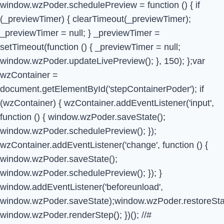
window.wzPoder.schedulePreview = function () { if
(_previewTimer) { clearTimeout(_previewTimer);
_previewTimer = null; } _previewTimer =
setTimeout(function () { _previewTimer = null;
window.wzPoder.updateLivePreview(); }, 150); };var
wzContainer =
document.getElementById('stepContainerPoder'); if
(wzContainer) { wzContainer.addEventListener('input',
function () { window.wzPoder.saveState();
window.wzPoder.schedulePreview(); });
wzContainer.addEventListener('change', function () {
window.wzPoder.saveState();
window.wzPoder.schedulePreview(); }); }
window.addEventListener('beforeunload',
window.wzPoder.saveState);window.wzPoder.restoreStat
window.wzPoder.renderStep(); })(); //#