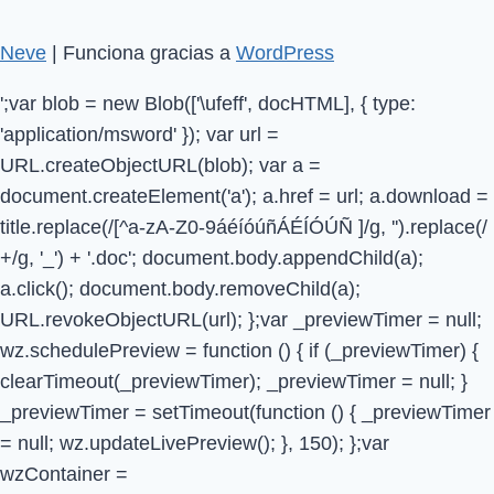
Neve
| Funciona gracias a
WordPress
';var blob = new Blob(['\ufeff', docHTML], { type:
'application/msword' }); var url =
URL.createObjectURL(blob); var a =
document.createElement('a'); a.href = url; a.download =
title.replace(/[^a-zA-Z0-9áéíóúñÁÉÍÓÚÑ ]/g, '').replace(/
+/g, '_') + '.doc'; document.body.appendChild(a);
a.click(); document.body.removeChild(a);
URL.revokeObjectURL(url); };var _previewTimer = null;
wz.schedulePreview = function () { if (_previewTimer) {
clearTimeout(_previewTimer); _previewTimer = null; }
_previewTimer = setTimeout(function () { _previewTimer
= null; wz.updateLivePreview(); }, 150); };var
wzContainer =