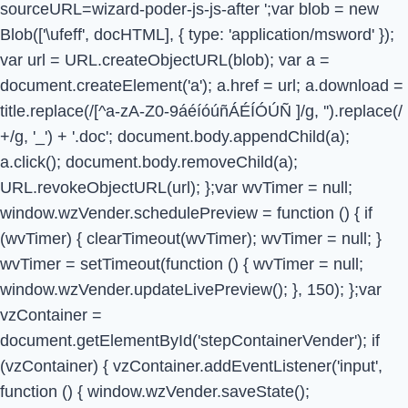
sourceURL=wizard-poder-js-js-after
';var blob = new
Blob(['\ufeff', docHTML], { type: 'application/msword' });
var url = URL.createObjectURL(blob); var a =
document.createElement('a'); a.href = url; a.download =
title.replace(/[^a-zA-Z0-9áéíóúñÁÉÍÓÚÑ ]/g, '').replace(/
+/g, '_') + '.doc'; document.body.appendChild(a);
a.click(); document.body.removeChild(a);
URL.revokeObjectURL(url); };var wvTimer = null;
window.wzVender.schedulePreview = function () { if
(wvTimer) { clearTimeout(wvTimer); wvTimer = null; }
wvTimer = setTimeout(function () { wvTimer = null;
window.wzVender.updateLivePreview(); }, 150); };var
vzContainer =
document.getElementById('stepContainerVender'); if
(vzContainer) { vzContainer.addEventListener('input',
function () { window.wzVender.saveState();