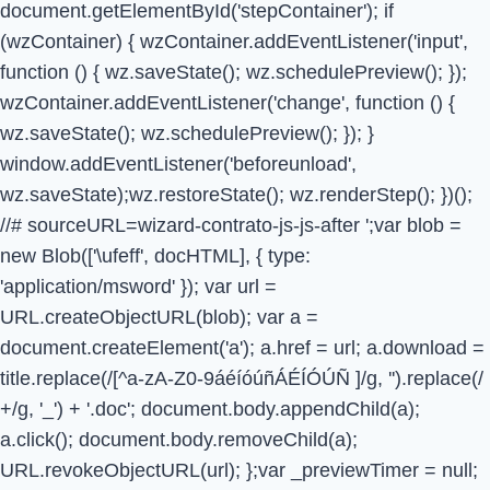
document.getElementById('stepContainer'); if
(wzContainer) { wzContainer.addEventListener('input',
function () { wz.saveState(); wz.schedulePreview(); });
wzContainer.addEventListener('change', function () {
wz.saveState(); wz.schedulePreview(); }); }
window.addEventListener('beforeunload',
wz.saveState);wz.restoreState(); wz.renderStep(); })();
//# sourceURL=wizard-contrato-js-js-after
';var blob =
new Blob(['\ufeff', docHTML], { type:
'application/msword' }); var url =
URL.createObjectURL(blob); var a =
document.createElement('a'); a.href = url; a.download =
title.replace(/[^a-zA-Z0-9áéíóúñÁÉÍÓÚÑ ]/g, '').replace(/
+/g, '_') + '.doc'; document.body.appendChild(a);
a.click(); document.body.removeChild(a);
URL.revokeObjectURL(url); };var _previewTimer = null;