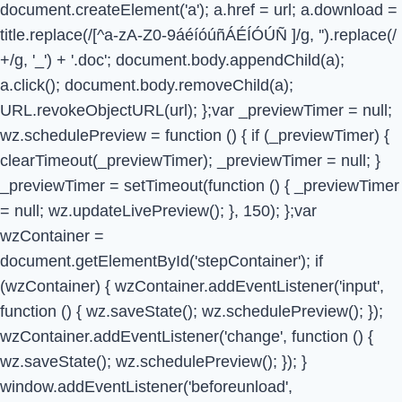
document.createElement('a'); a.href = url; a.download =
title.replace(/[^a-zA-Z0-9áéíóúñÁÉÍÓÚÑ ]/g, '').replace(/
+/g, '_') + '.doc'; document.body.appendChild(a);
a.click(); document.body.removeChild(a);
URL.revokeObjectURL(url); };var _previewTimer = null;
wz.schedulePreview = function () { if (_previewTimer) {
clearTimeout(_previewTimer); _previewTimer = null; }
_previewTimer = setTimeout(function () { _previewTimer
= null; wz.updateLivePreview(); }, 150); };var
wzContainer =
document.getElementById('stepContainer'); if
(wzContainer) { wzContainer.addEventListener('input',
function () { wz.saveState(); wz.schedulePreview(); });
wzContainer.addEventListener('change', function () {
wz.saveState(); wz.schedulePreview(); }); }
window.addEventListener('beforeunload',