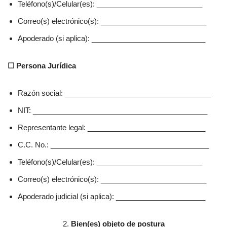
Teléfono(s)/Celular(es): __________________________
Correo(s) electrónico(s): __________________________
Apoderado (si aplica): ____________________________
☐ Persona Jurídica
Razón social: ____________________________________
NIT: ___________________________________________
Representante legal: _____________________________
C.C. No.: _______________________________________
Teléfono(s)/Celular(es): __________________________
Correo(s) electrónico(s): __________________________
Apoderado judicial (si aplica): ______________________
2.
Bien(es) objeto de postura