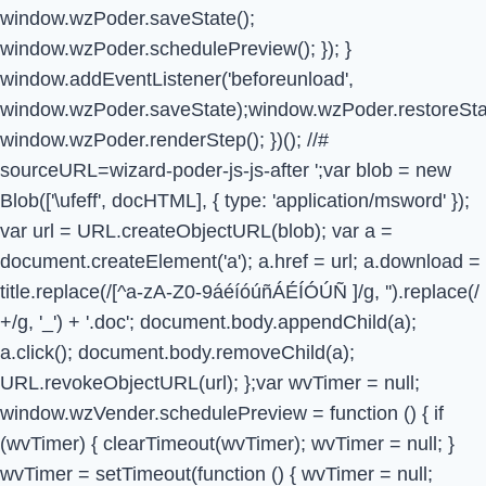
window.wzPoder.saveState();
window.wzPoder.schedulePreview(); }); }
window.addEventListener('beforeunload',
window.wzPoder.saveState);window.wzPoder.restoreStat
window.wzPoder.renderStep(); })(); //#
sourceURL=wizard-poder-js-js-after
';var blob = new
Blob(['\ufeff', docHTML], { type: 'application/msword' });
var url = URL.createObjectURL(blob); var a =
document.createElement('a'); a.href = url; a.download =
title.replace(/[^a-zA-Z0-9áéíóúñÁÉÍÓÚÑ ]/g, '').replace(/
+/g, '_') + '.doc'; document.body.appendChild(a);
a.click(); document.body.removeChild(a);
URL.revokeObjectURL(url); };var wvTimer = null;
window.wzVender.schedulePreview = function () { if
(wvTimer) { clearTimeout(wvTimer); wvTimer = null; }
wvTimer = setTimeout(function () { wvTimer = null;