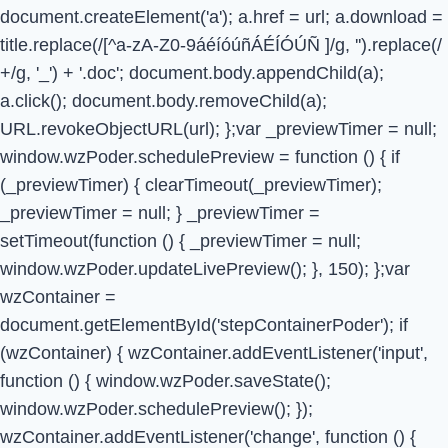
document.createElement('a'); a.href = url; a.download =
title.replace(/[^a-zA-Z0-9áéíóúñÁÉÍÓÚÑ ]/g, '').replace(/
+/g, '_') + '.doc'; document.body.appendChild(a);
a.click(); document.body.removeChild(a);
URL.revokeObjectURL(url); };var _previewTimer = null;
window.wzPoder.schedulePreview = function () { if
(_previewTimer) { clearTimeout(_previewTimer);
_previewTimer = null; } _previewTimer =
setTimeout(function () { _previewTimer = null;
window.wzPoder.updateLivePreview(); }, 150); };var
wzContainer =
document.getElementById('stepContainerPoder'); if
(wzContainer) { wzContainer.addEventListener('input',
function () { window.wzPoder.saveState();
window.wzPoder.schedulePreview(); });
wzContainer.addEventListener('change', function () {