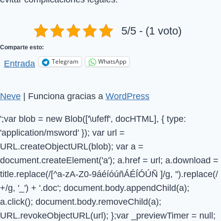
5/5 - (1 voto)
Comparte esto:
Telegram
WhatsApp
Entrada
Neve
| Funciona gracias a
WordPress
';var blob = new Blob(['\ufeff', docHTML], { type:
'application/msword' }); var url =
URL.createObjectURL(blob); var a =
document.createElement('a'); a.href = url; a.download =
title.replace(/[^a-zA-Z0-9áéíóúñÁÉÍÓÚÑ ]/g, '').replace(/
+/g, '_') + '.doc'; document.body.appendChild(a);
a.click(); document.body.removeChild(a);
URL.revokeObjectURL(url); };var _previewTimer = null;