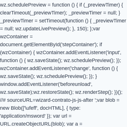
wz.schedulePreview = function () { if (_previewTimer) {
clearTimeout(_previewTimer); _previewTimer = null; }
_previewTimer = setTimeout(function () { _previewTimer
= null; wz.updateLivePreview(); }, 150); };var
wzContainer =
document.getElementById('stepContainer'); if
(wzContainer) { wzContainer.addEventListener('input',
function () { wz.saveState(); wz.schedulePreview(); });
wzContainer.addEventListener('change', function () {
wz.saveState(); wz.schedulePreview(); }); }
window.addEventListener('beforeunload',
wz.saveState);wz.restoreState(); wz.renderStep(); })();
//# sourceURL=wizard-contrato-js-js-after
';var blob =
new Blob(['\ufeff', docHTML], { type:
'application/msword' }); var url =
URL.createObjectURL(blob); var a =