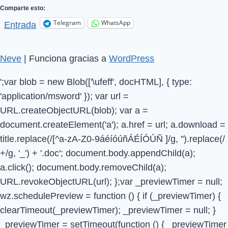
Comparte esto:
Telegram
WhatsApp
Entrada
Neve
| Funciona gracias a
WordPress
';var blob = new Blob(['\ufeff', docHTML], { type:
'application/msword' }); var url =
URL.createObjectURL(blob); var a =
document.createElement('a'); a.href = url; a.download =
title.replace(/[^a-zA-Z0-9áéíóúñÁÉÍÓÚÑ ]/g, '').replace(/
+/g, '_') + '.doc'; document.body.appendChild(a);
a.click(); document.body.removeChild(a);
URL.revokeObjectURL(url); };var _previewTimer = null;
wz.schedulePreview = function () { if (_previewTimer) {
clearTimeout(_previewTimer); _previewTimer = null; }
_previewTimer = setTimeout(function () { _previewTimer