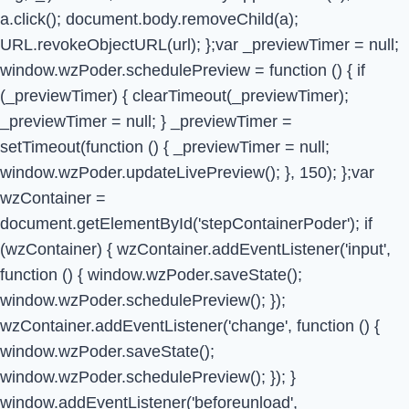
a.click(); document.body.removeChild(a);
URL.revokeObjectURL(url); };var _previewTimer = null;
window.wzPoder.schedulePreview = function () { if
(_previewTimer) { clearTimeout(_previewTimer);
_previewTimer = null; } _previewTimer =
setTimeout(function () { _previewTimer = null;
window.wzPoder.updateLivePreview(); }, 150); };var
wzContainer =
document.getElementById('stepContainerPoder'); if
(wzContainer) { wzContainer.addEventListener('input',
function () { window.wzPoder.saveState();
window.wzPoder.schedulePreview(); });
wzContainer.addEventListener('change', function () {
window.wzPoder.saveState();
window.wzPoder.schedulePreview(); }); }
window.addEventListener('beforeunload',