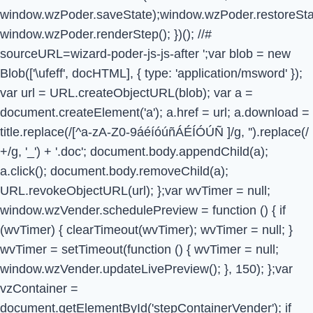
window.wzPoder.saveState);window.wzPoder.restoreStat
window.wzPoder.renderStep(); })(); //#
sourceURL=wizard-poder-js-js-after
';var blob = new
Blob(['\ufeff', docHTML], { type: 'application/msword' });
var url = URL.createObjectURL(blob); var a =
document.createElement('a'); a.href = url; a.download =
title.replace(/[^a-zA-Z0-9áéíóúñÁÉÍÓÚÑ ]/g, '').replace(/
+/g, '_') + '.doc'; document.body.appendChild(a);
a.click(); document.body.removeChild(a);
URL.revokeObjectURL(url); };var wvTimer = null;
window.wzVender.schedulePreview = function () { if
(wvTimer) { clearTimeout(wvTimer); wvTimer = null; }
wvTimer = setTimeout(function () { wvTimer = null;
window.wzVender.updateLivePreview(); }, 150); };var
vzContainer =
document.getElementById('stepContainerVender'); if