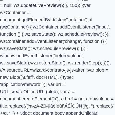
= null; wz.updateLivePreview(); }, 150); };var
wzContainer =
document.getElementById('stepContainer'); if
(wzContainer) { wzContainer.addEventListener('input',
function () { wz.saveState(); wz.schedulePreview(); });
wzContainer.addEventListener('change', function () {
wz.saveState(); wz.schedulePreview(); }); }
window.addEventListener('beforeunload',
wz.saveState);wz.restoreState(); wz.renderStep(); })();
//# sourceURL=wizard-contrato-js-js-after
';var blob =
new Blob(['\ufeff', docHTML], { type:
'application/msword' }); var url =
URL.createObjectURL(blob); var a =
document.createElement('a'); a.href = url; a.download =
title.replace(/[^a-zA-Z0-9áéíóúñÁÉÍÓÚÑ ]/g, '').replace(/
+/g, '_') + '.doc'; document.body.appendChild(a);