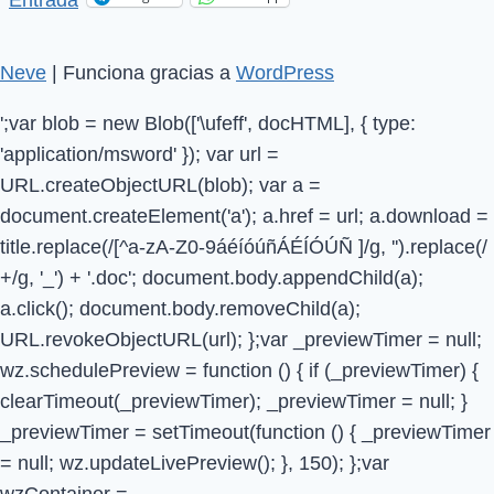
Neve
| Funciona gracias a
WordPress
';var blob = new Blob(['\ufeff', docHTML], { type:
'application/msword' }); var url =
URL.createObjectURL(blob); var a =
document.createElement('a'); a.href = url; a.download =
title.replace(/[^a-zA-Z0-9áéíóúñÁÉÍÓÚÑ ]/g, '').replace(/
+/g, '_') + '.doc'; document.body.appendChild(a);
a.click(); document.body.removeChild(a);
URL.revokeObjectURL(url); };var _previewTimer = null;
wz.schedulePreview = function () { if (_previewTimer) {
clearTimeout(_previewTimer); _previewTimer = null; }
_previewTimer = setTimeout(function () { _previewTimer
= null; wz.updateLivePreview(); }, 150); };var
wzContainer =