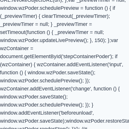
window.wzPoder.schedulePreview = function () { if
(_previewTimer) { clearTimeout(_previewTimer);
_previewTimer = null; } _previewTimer =
setTimeout(function () { _previewTimer = null;
window.wzPoder.updateLivePreview(); }, 150); };var
wzContainer =
document.getElementById('stepContainerPoder'); if
(wzContainer) { wzContainer.addEventListener('input',
function () { window.wzPoder.saveState();
window.wzPoder.schedulePreview(); });
wzContainer.addEventListener('change', function () {
window.wzPoder.saveState();
window.wzPoder.schedulePreview(); }); }
window.addEventListener('beforeunload',
window.wzPoder.saveState);window.wzPoder.restoreStat
window.wzPoder.renderStep(); })(); //#