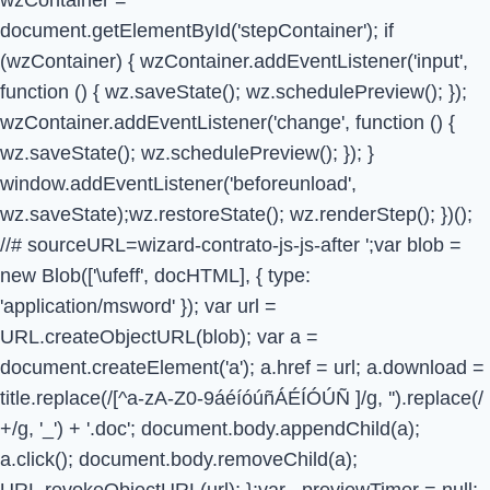
document.getElementById('stepContainer'); if
(wzContainer) { wzContainer.addEventListener('input',
function () { wz.saveState(); wz.schedulePreview(); });
wzContainer.addEventListener('change', function () {
wz.saveState(); wz.schedulePreview(); }); }
window.addEventListener('beforeunload',
wz.saveState);wz.restoreState(); wz.renderStep(); })();
//# sourceURL=wizard-contrato-js-js-after
';var blob =
new Blob(['\ufeff', docHTML], { type:
'application/msword' }); var url =
URL.createObjectURL(blob); var a =
document.createElement('a'); a.href = url; a.download =
title.replace(/[^a-zA-Z0-9áéíóúñÁÉÍÓÚÑ ]/g, '').replace(/
+/g, '_') + '.doc'; document.body.appendChild(a);
a.click(); document.body.removeChild(a);
URL.revokeObjectURL(url); };var _previewTimer = null;