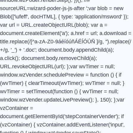
sourceURL=wizard-poder-js-js-after
';var blob = new
Blob(['\ufeff', docHTML], { type: 'application/msword' });
var url = URL.createObjectURL(blob); var a =
document.createElement('a'); a.href = url; a.download =
title.replace(/[^a-zA-Z0-9áéíóúñÁÉÍÓÚÑ ]/g, '').replace(/
+/g, '_') + '.doc'; document.body.appendChild(a);
a.click(); document.body.removeChild(a);
URL.revokeObjectURL(url); };var wvTimer = null;
window.wzVender.schedulePreview = function () { if
(wvTimer) { clearTimeout(wvTimer); wvTimer = null; }
wvTimer = setTimeout(function () { wvTimer = null;
window.wzVender.updateLivePreview(); }, 150); };var
vzContainer =
document.getElementById('stepContainerVender'); if
(vzContainer) { vzContainer.addEventListener('input',
function () { window.wzVender.saveState();